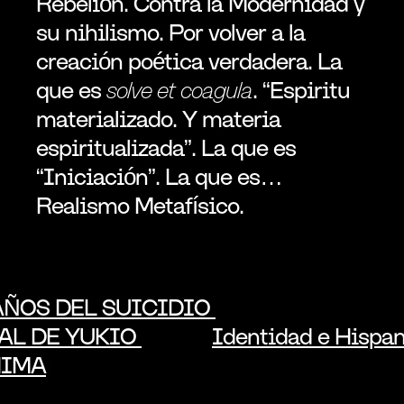
Rebelión. Contra la Modernidad y 
su nihilismo. Por volver a la 
creación poética verdadera. La 
que es 
solve et coagula
. “Espiritu 
materializado. Y materia 
espiritualizada”. La que es 
“Iniciación”. La que es… 
Realismo Metafísico.
AÑOS DEL SUICIDIO 
AL DE YUKIO 
Identidad e Hispan
HIMA