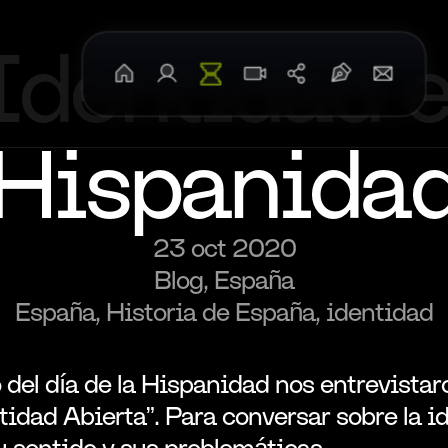
Identidad e
Inicio
Sobre Mí
TheNomba
Entrevistas
Redes Sociales
Blog: Forja y Espada
Contact
Hispanida
23 oct 2020
Blog, España
España, Historia de España, identidad
del día de la Hispanidad nos entrevistaro
tidad Abierta”. Para conversar sobre la id
u sentido y sus problemáticas.