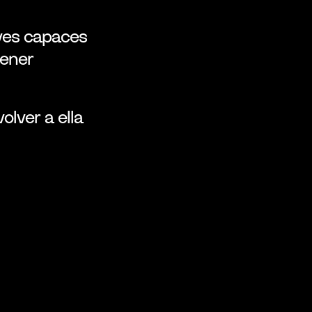
ves capaces 
ener 
lver a ella 