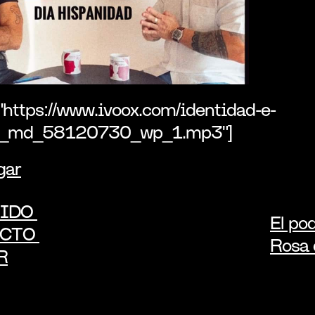
"https://www.ivoox.com/identidad-e-
d_md_58120730_wp_1.mp3"]
gar
IDO 
El pod
CTO 
Rosa 
R