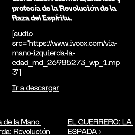
profecía de la Revolución de la 
Raza del Espíritu.
[audio 
src="https://www.ivoox.com/via-
mano-izquierda-la-
edad_md_26985273_wp_1.mp
3"]
Ir a descargar
a de la Mano 
EL GUERRERO: LA 
rda: Revolución
ESPADA ›