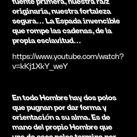
fuente primera, nuestra raíz 
originaria, nuestra fortaleza 
segura… La Espada invencible 
que rompe las cadenas, de la 
propia esclavitud…
https://www.youtube.com/watch?
v=kKj1XkY_weY
EL RETORNO DEL ESPÍRITU
En todo Hombre hay dos polos 
que pugnan por dar forma y 
orientación a su alma. Es de 
mano del propio Hombre que 
una de esos polos termina por 