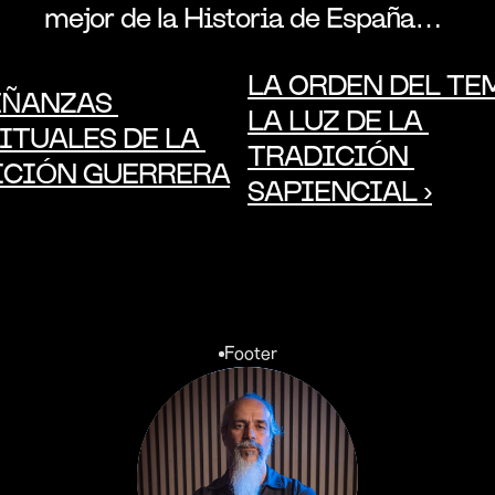
mejor de la Historia de España…
LA ORDEN DEL TEM
EÑANZAS 
LA LUZ DE LA 
ITUALES DE LA 
TRADICIÓN 
ICIÓN GUERRERA
SAPIENCIAL ›
Footer