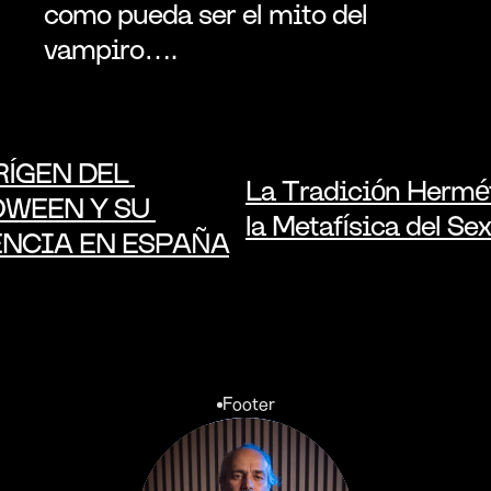
como pueda ser el mito del 
vampiro….
RÍGEN DEL 
La Tradición Hermét
WEEN Y SU 
la Metafísica del Sex
NCIA EN ESPAÑA
Footer