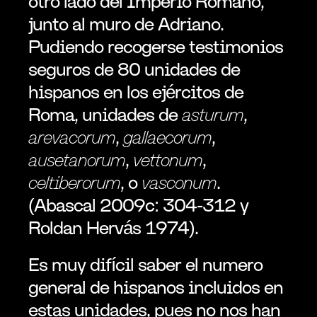
otro lado del Imperio Romano, 
junto al muro de Adriano.  
Pudiendo recogerse testimonios 
seguros de 80 unidades de 
hispanos en los ejércitos de 
Roma, unidades de 
asturum
, 
arevacorum
, 
gallaecorum
, 
ausetanorum
, 
vettonum
, 
celtiberorum
, o 
vasconum
. 
(Abascal 2009c: 304-312 y 
Roldan Hervás 1974).
Es muy difícil saber el numero 
general de hispanos incluidos en 
estas unidades, pues no nos han 