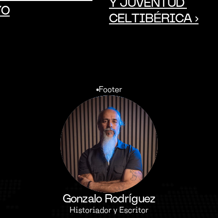
Y JUVENTUD 
YO
CELTIBÉRICA ›
Footer
Gonzalo Rodríguez
Historiador y Escritor