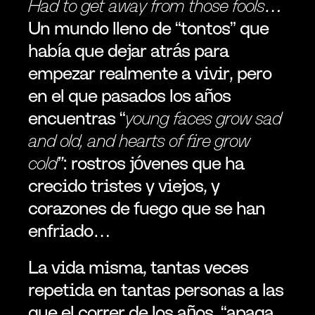
Had to get away from those fools… 
Un mundo lleno de “tontos” que 
había que dejar atrás para 
empezar realmente a vivir, pero 
en el que pasados los años 
encuentras “
young faces grow sad 
and old, and hearts of fire grow 
cold”
: rostros jóvenes que ha 
crecido tristes y viejos, y 
corazones de fuego que se han 
enfriado…
La vida misma, tantas veces 
repetida en tantas personas a las 
que el correr de los años, “apaga 