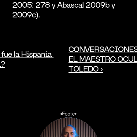
2005: 278 y Abascal 2009b y 
2009c).
CONVERSACIONES
fue la Hispania 
EL MAESTRO OCUL
a?
TOLEDO ›
Footer