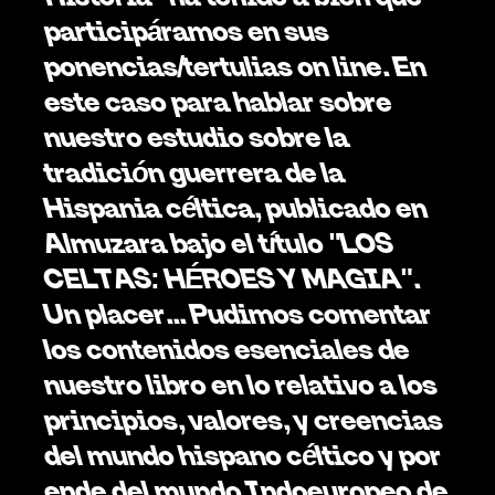
participáramos en sus 
ponencias/tertulias on line. En 
este caso para hablar sobre 
nuestro estudio sobre la 
tradición guerrera de la 
Hispania céltica, publicado en 
Almuzara bajo el título "LOS 
CELTAS: HÉROES Y MAGIA". 
Un placer... Pudimos comentar 
los contenidos esenciales de 
nuestro libro en lo relativo a los 
principios, valores, y creencias 
del mundo hispano céltico y por 
ende del mundo Indoeuropeo de 