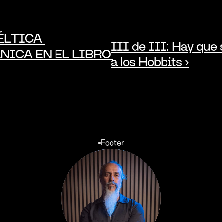
ÉLTICA 
III de III: Hay que s
NICA EN EL LIBRO 
a los Hobbits ›
Footer