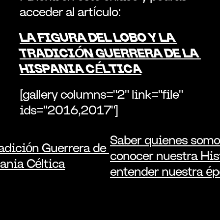
acceder al artículo:
LA FIGURA DEL LOBO Y LA 
TRADICIÓN GUERRERA DE LA 
HISPANIA CÉLTICA
[gallery columns="2" link="file" 
ids="2016,2017"]
Saber quienes somos
adición Guerrera de 
conocer nuestra Hist
pania Céltica
entender nuestra épo