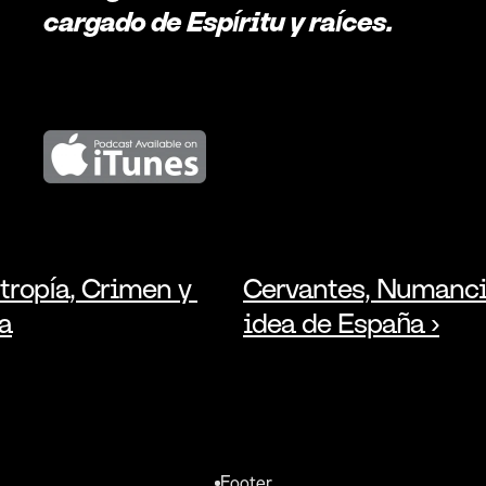
cargado de Espíritu y raíces.
tropía, Crimen y 
Cervantes, Numancia 
ía
idea de España ›
Footer