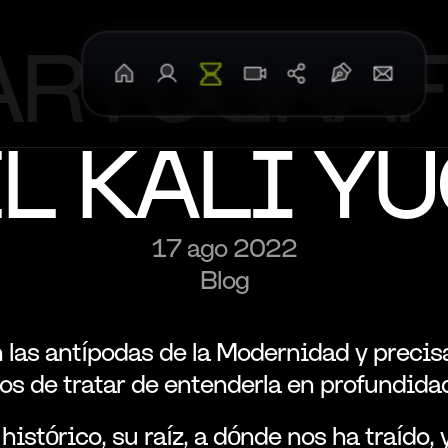
ARTOGRAFÍ
Inicio
Sobre Mí
TheNomba
Entrevistas
Redes Sociales
Blog: Forja y Espada
Contact
L KALI Y
17 ago 2022
Blog
las antípodas de la Modernidad y precis
s de tratar de entenderla en profundida
istórico, su raíz, a dónde nos ha traído, y