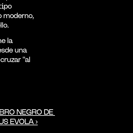
ipo 
 moderno, 
lo.
 la 
esde una 
ruzar "al 
IBRO NEGRO DE 
US EVOLA ›