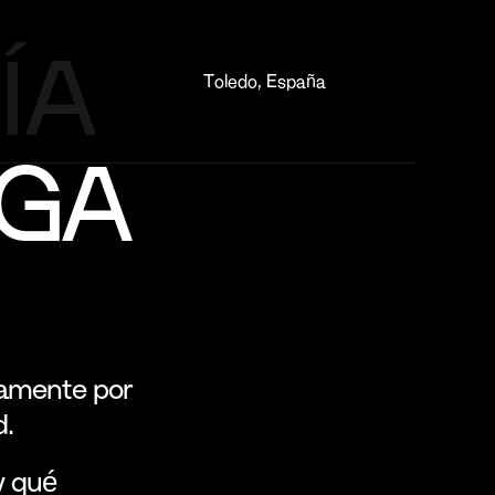
A 
Toledo, España
UGA
amente por 
d.
 qué 