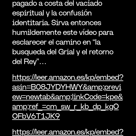
pagado a costa del vaciado 
espiritual y la confusión 
identitaria. Sirva entonces 
humildemente este vídeo para 
esclarecer el camino en “la 
busqueda del Grial y el retorno 
del Rey”…
https://leer.amazon.es/kp/embed?
asin=B08JYDYHWY&amp;previ
ew=newtab&amp;linkCode=kpe&
amp;ref_=cm_sw_r_kb_dp_kgO
OFbV6T1JK9
https://leer.amazon.es/kp/embed?