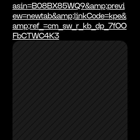
asin=B08BX85WQ9&amp;previ
ew=newtab&amp;linkCode=kpe&
amp;ref_=cm_sw_r_kb_dp_7fOO
FbCTWC4K3