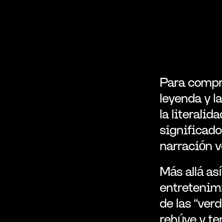
Para compre
leyenda y l
la literalid
significado
narración 
Más allá as
entretenimi
de las “ver
rehúye y tem