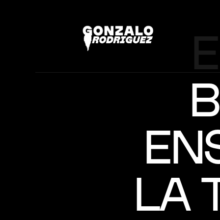
E
B
EN
LA 