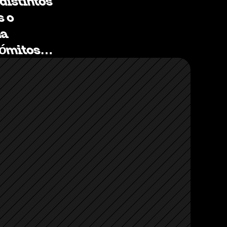
distintos 
 o 
a 
ndómitos… 