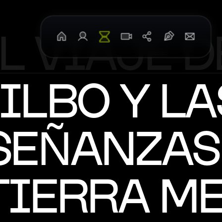
L VIAJE DE
Inicio
Sobre Mí
TheNomba
Entrevistas
Redes Sociales
Blog: Forja y Espada
Contact
ILBO Y LAS
SEÑANZAS 
TIERRA M