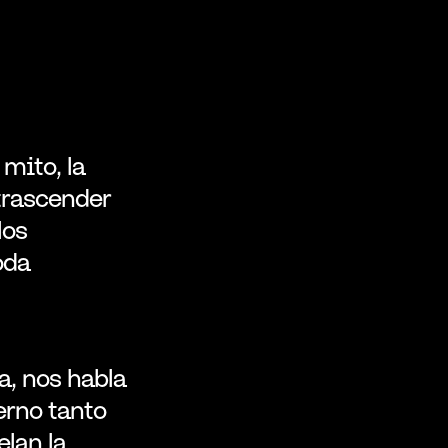
ito, la 
trascender 
os 
da 
, nos habla 
rno tanto 
lan la 