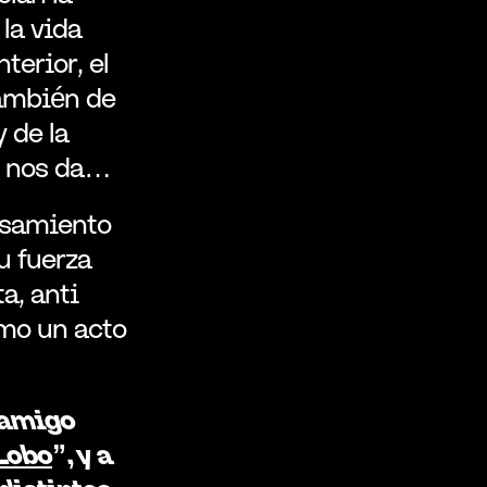
a vida 
rior, el 
también de 
 de la 
e nos da…
nsamiento 
 fuerza 
, anti 
mo un acto 
 amigo 
Lobo
”, y a 