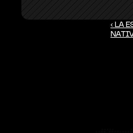
‹ LA 
NATIV