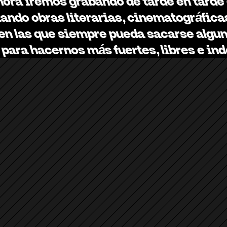
hora iremos grabando de tarde en tarde 
tando obras literarias, cinematográficas
 en las que siempre pueda sacarse algun
para hacernos más fuertes, libres e i