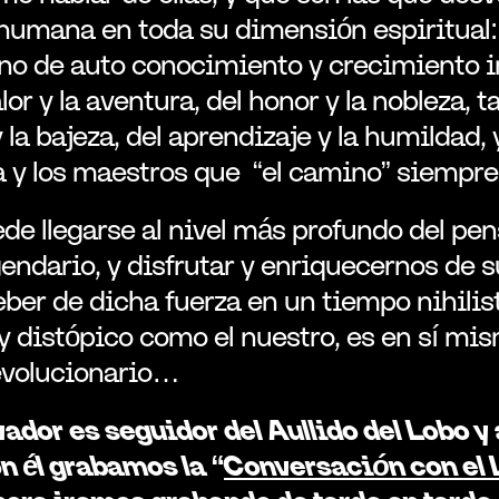
humana en toda su dimensión espiritual: l
 de auto conocimiento y crecimiento inte
lor y la aventura, del honor y la nobleza, 
 la bajeza, del aprendizaje y la humildad, y
a y los maestros que  “el camino” siempr
ede llegarse al nivel más profundo del pe
gendario, y disfrutar y enriquecernos de su
eber de dicha fuerza en un tiempo nihilista
y distópico como el nuestro, es en sí mis
revolucionario…
ador es seguidor del Aullido del Lobo y
n él grabamos la “
Conversación con el 