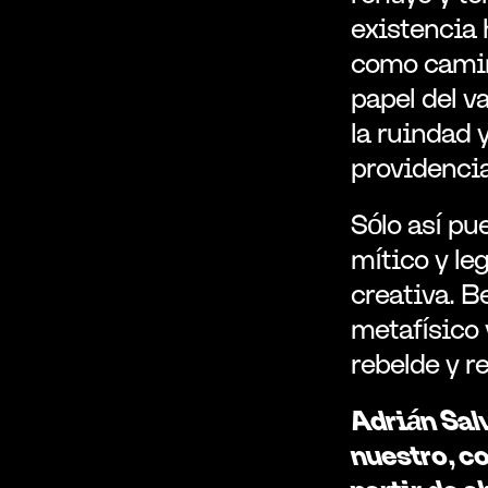
existencia 
como camino
papel del va
la ruindad y
providenci
Sólo así pu
mítico y le
creativa. B
metafísico 
rebelde y 
Adrián Salv
nuestro, co